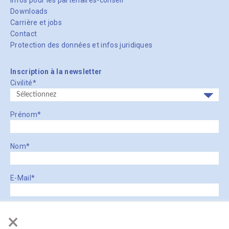
Downloads
Carrière et jobs
Contact
Protection des données et infos juridiques
Inscription à la newsletter
Civilité
*
Prénom
*
Nom
*
E-Mail
*
*= champs obligatoires
×
Medpension s’engage à traiter vos données de manière