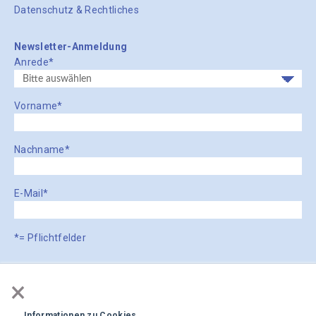
Datenschutz & Rechtliches
Newsletter-Anmeldung
Anrede
*
Vorname
*
Nachname
*
E-Mail
*
*= Pflichtfelder
Medpension verpflichtet sich, Ihre Daten vertraulich zu behandeln
×
und Ihre Privatsphäre zu schützen. Wir speichern und verarbeiten Ihre
Daten ausschliesslich im Rahmen Ihrer Anfrage und für
Informationen zu Cookies