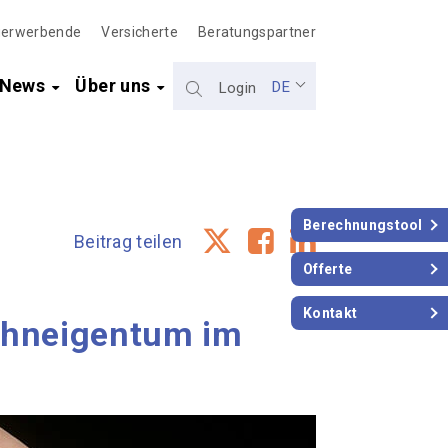
gerwerbende
Versicherte
Beratungspartner
& News
Über uns
DE
Login
Berechnungstool
Beitrag teilen
Offerte
Kontakt
Wohneigentum im